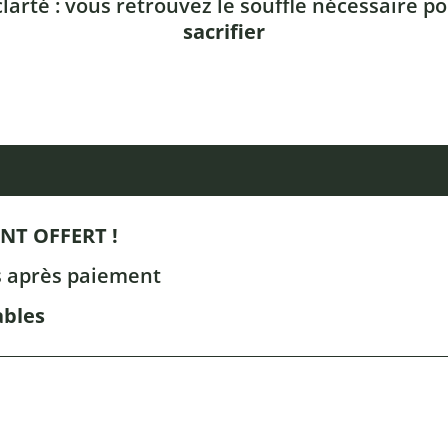
larté : vous retrouvez le souffle nécessaire p
sacrifier
T OFFERT !
s après paiement
ables