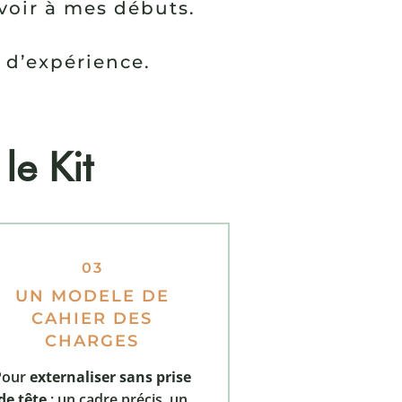
avoir à mes débuts.
s d’expérience.
le Kit
03
UN MODELE DE
CAHIER DES
CHARGES
Pour
externaliser sans prise
de tête
: un cadre précis, un