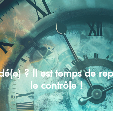
é(e) ? Il est temps de re
le contrôle !