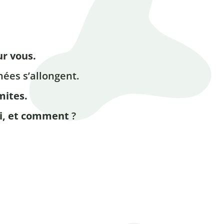
ur vous.
nées s’allongent.
mites.
ui, et comment
?