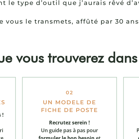
t le type d’outil que j’aurais rêvé d’
e vous le transmets, affûté par 30 an
e vous trouverez dans 
02
ES
UN MODELE DE
FICHE DE POSTE
 !
Recrutez serein !
ri
Un guide pas à pas pour
ce
formuler le bon besoin
et